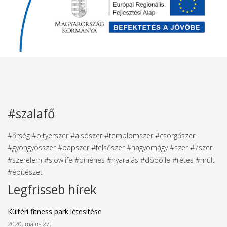
#szalafő
#őrség #pityerszer #alsószer #templomszer #csörgőszer
#gyöngyösszer #papszer #felsőszer #hagyomágy #szer #7szer
#szerelem #slowlife #pihénes #nyaralás #dödölle #rétes #múlt
#építészet
Legfrisseb hírek
Kültéri fitness park létesítése
2020. május 27.