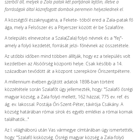
szerből áll, melyek a Zala patak két partjának lejtőin, illetve a
forráságak által közrefogott dombok peremein helyezkednek el.
A községtől északnyugatra, a Fekete- tóból ered a Zala-patak fő
ága, mely a Felsőszer és a Pityerszer között ér be Szalafőre.
A település elnevezése a Szala(Zala) folyó névnek és a "fej"-
amely a folyó kezdetét, forrását jelzi- főnévnek az összetétele.
Az utóbbi időben mind többen állítják, hogy ez a település volt
kezdetben az Alsóőrség központi helye. Csak később a 14.
században tevődött át a központ szerepköre Őriszentpéterre.
A millennium évében gyűjtött adatok 1898-ban történt
közzététele során Szalafőt úgy jellemezték, hogy: "Szalafő ősrégi
magyar község, a Zala folyó mellett, 162 házzal, 775 ev. ref. és
ág. ev. lakossal. Postája Őri-Szent-Péter, távírója Csákány. A
község határában római sírok és egyéb emlékei a római kornak
találhatók..."
Az I. világháború után Vas vármegye címtárában úgy ismertették,
hogy: "Szalafő kisközség. Ősrégi magyar község a Zala-folyó