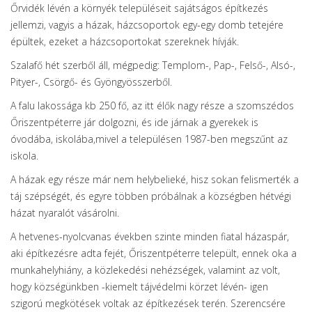
Őrvidék lévén a környék településeit sajátságos építkezés
jellemzi, vagyis a házak, házcsoportok egy-egy domb tetejére
épültek, ezeket a házcsoportokat szereknek hívják.
Szalafő hét szerből áll, mégpedig: Templom-, Pap-, Felső-, Alsó-,
Pityer-, Csörgő- és Gyöngyösszerből.
A falu lakossága kb 250 fő, az itt élők nagy része a szomszédos
Őriszentpéterre jár dolgozni, és ide járnak a gyerekek is
óvodába, iskolába,mivel a településen 1987-ben megszűnt az
iskola.
A házak egy része már nem helybelieké, hisz sokan felismerték a
táj szépségét, és egyre többen próbálnak a községben hétvégi
házat nyaralót vásárolni.
A hetvenes-nyolcvanas években szinte minden fiatal házaspár,
aki építkezésre adta fejét, Őriszentpéterre települt, ennek oka a
munkahelyhiány, a közlekedési nehézségek, valamint az volt,
hogy községünkben -kiemelt tájvédelmi körzet lévén- igen
szigorú megkötések voltak az építkezések terén. Szerencsére