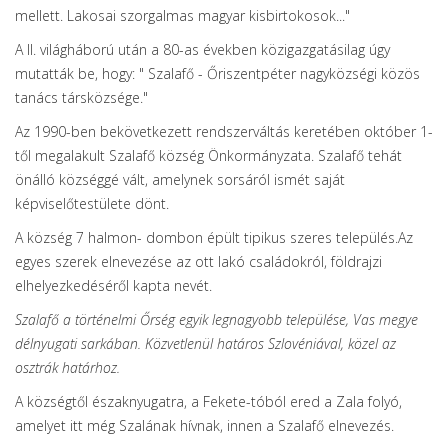
mellett. Lakosai szorgalmas magyar kisbirtokosok..."
A II. világháború után a 80-as években közigazgatásilag úgy
mutatták be, hogy: " Szalafő - Őriszentpéter nagyközségi közös
tanács társközsége."
Az 1990-ben bekövetkezett rendszerváltás keretében október 1-
től megalakult Szalafő község Önkormányzata. Szalafő tehát
önálló községgé vált, amelynek sorsáról ismét saját
képviselőtestülete dönt.
A község 7 halmon- dombon épült tipikus szeres település.Az
egyes szerek elnevezése az ott lakó családokról, földrajzi
elhelyezkedéséről kapta nevét.
Szalafő a történelmi Őrség egyik legnagyobb települése, Vas megye
délnyugati sarkában. Közvetlenül határos Szlovéniával, közel az
osztrák határhoz.
A községtől északnyugatra, a Fekete-tóból ered a Zala folyó,
amelyet itt még Szalának hívnak, innen a Szalafő elnevezés.