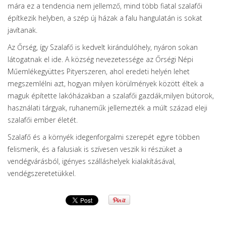
mára ez a tendencia nem jellemző, mind több fiatal szalafői
építkezik helyben, a szép új házak a falu hangulatán is sokat
javítanak.
Az Őrség, így Szalafő is kedvelt kirándulóhely, nyáron sokan
látogatnak el ide. A község nevezetessége az Őrségi Népi
Műemlékegyüttes Pityerszeren, ahol eredeti helyén lehet
megszemlélni azt, hogyan milyen körülmények között éltek a
maguk építette lakóházakban a szalafői gazdák,milyen bútorok,
használati tárgyak, ruhaneműk jellemezték a múlt század eleji
szalafői ember életét.
Szalafő és a környék idegenforgalmi szerepét egyre többen
felismerik, és a falusiak is szívesen veszik ki részüket a
vendégvárásból, igényes szálláshelyek kialakításával,
vendégszeretetükkel.