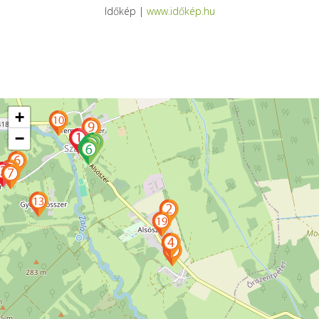
Időkép |
www.időkép.hu
+
−